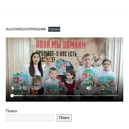
doc03245520251119062646
Скачать
Поиск
Поиск