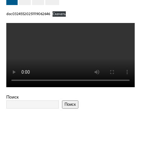
doc03245520251119062646
Скачать
Поиск
Поиск