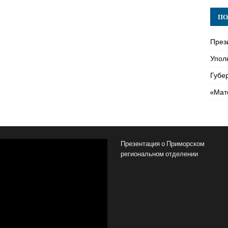
ПО
През
Упол
Губе
«Мат
Презентация о Приморском
региональном отделении