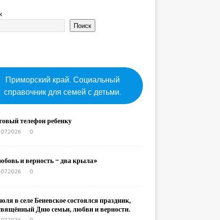
к
Поиск
Приморский край. Социальный
справочник для семей с детьми.
товый телефон ребенку
.07.2026
0
юбовь и верность – два крыла»
.07.2026
0
юля в селе Беневское состоялся праздник,
свящённый Дню семьи, любви и верности.