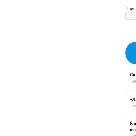
Поис
Со
09
«Л
09
8 и
по