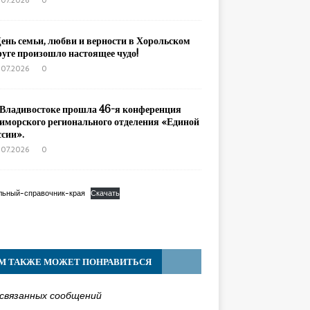
.07.2026
0
День семьи, любви и верности в Хорольском
руге произошло настоящее чудо!
.07.2026
0
 Владивостоке прошла 46-я конференция
иморского регионального отделения «Единой
ссии».
.07.2026
0
льный-справочник-края
Скачать
М ТАКЖЕ МОЖЕТ ПОНРАВИТЬСЯ
связанных сообщений