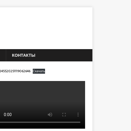
КОНТАКТЫ
245520251119062646
Скачать