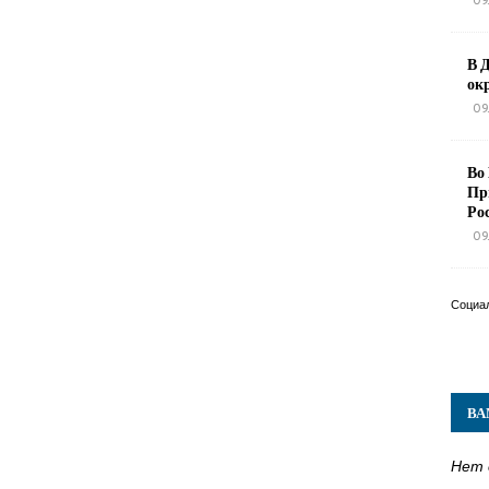
09
В 
ок
09
Во
Пр
Ро
09
Социа
ВА
Нет 