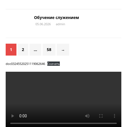
Обучение служением
05.06.2026
admin
1
2
…
58
→
doc03245520251119062646
Скачать