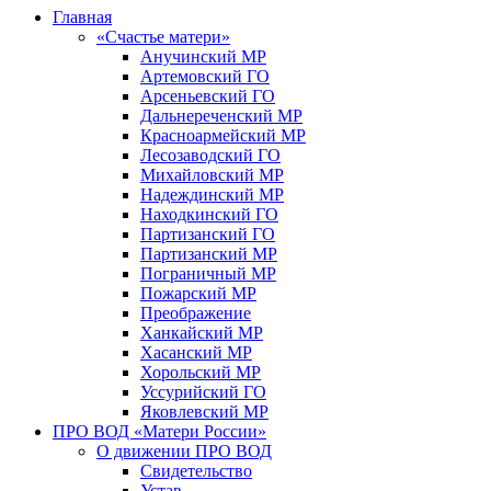
Главная
«Счастье матери»
Анучинский МР
Артемовский ГО
Арсеньевский ГО
Дальнереченский МР
Красноармейский МР
Лесозаводский ГО
Михайловский МР
Надеждинский МР
Находкинский ГО
Партизанский ГО
Партизанский МР
Пограничный МР
Пожарский МР
Преображение
Ханкайский МР
Хасанский МР
Хорольский МР
Уссурийский ГО
Яковлевский МР
ПРО ВОД «Матери России»
О движении ПРО ВОД
Свидетельство
Устав