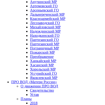
Анучинский МР
Артемовский ГО
Арсеньевский ГО
Дальнереченский МР
Красноармейский МР
Лесозаводский ГО
Михайловский МР
Надеждинский МР
Находкинский ГО
Партизанский ГО
Партизанский МР
Пограничный МР
Пожарский МР
Преображение
Ханкайский МР
Хасанский МР
Хорольский МР
Уссурийский ГО
Яковлевский МР
ПРО ВОД «Матери России»
О движении ПРО ВОД
Свидетельство
Устав
Планы
2018