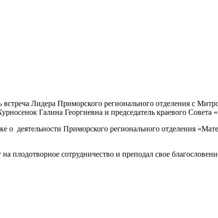
сь встреча Лидера Приморского регионального отделения с Ми
Курносенок Галина Георгиевна и председатель краевого Совет
ыке о деятельности Приморского регионального отделения «Мат
на плодотворное сотрудничество и преподал свое благословени