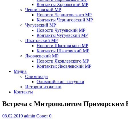
Контакты Хорольский МР
Черниговский МР
Новости Черниговского МР
Контакты Черниговский МР
Чугуевский МР
Новости Чугуевский МР
Контакты Чугуевский МР
Шкотовский МР
Новости Шкотовского МР
Контакты Шкотовский МР
Яковлевский МР
Новости Яковлевского МР
Контакты: Яковлевский МР
Медиа
Олимпиада
Олимпийские частушки
Истории из жизни
Контакты
Встреча с Митрополитом Приморским
08.02.2019
admin
Совет
0