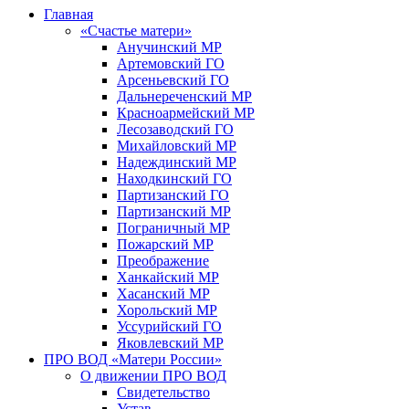
Главная
«Счастье матери»
Анучинский МР
Артемовский ГО
Арсеньевский ГО
Дальнереченский МР
Красноармейский МР
Лесозаводский ГО
Михайловский МР
Надеждинский МР
Находкинский ГО
Партизанский ГО
Партизанский МР
Пограничный МР
Пожарский МР
Преображение
Ханкайский МР
Хасанский МР
Хорольский МР
Уссурийский ГО
Яковлевский МР
ПРО ВОД «Матери России»
О движении ПРО ВОД
Свидетельство
Устав