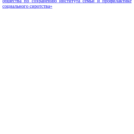
общества по сохранению института семьи и профилактике
социального сиротства»