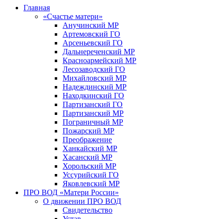
Главная
«Счастье матери»
Анучинский МР
Артемовский ГО
Арсеньевский ГО
Дальнереченский МР
Красноармейский МР
Лесозаводский ГО
Михайловский МР
Надеждинский МР
Находкинский ГО
Партизанский ГО
Партизанский МР
Пограничный МР
Пожарский МР
Преображение
Ханкайский МР
Хасанский МР
Хорольский МР
Уссурийский ГО
Яковлевский МР
ПРО ВОД «Матери России»
О движении ПРО ВОД
Свидетельство
Устав