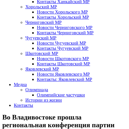
Контакты Ханкайский МР
Хорольский МР
Новости Хорольского МР
Контакты Хорольский МР
Черниговский МР
Новости Черниговского МР
Контакты Черниговский МР
Чугуевский МР
Новости Чугуевский МР
Контакты Чугуевский МР
Шкотовский МР
Новости Шкотовского МР
Контакты Шкотовский МР
Яковлевский МР
Новости Яковлевского МР
Контакты: Яковлевский МР
Медиа
Олимпиада
Олимпийские частушки
Истории из жизни
Контакты
Во Владивостоке прошла
региональная конференция партии