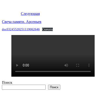
Следующая
Свеча памяти. Арсеньев
doc03245520251119062646
Скачать
Поиск
Поиск