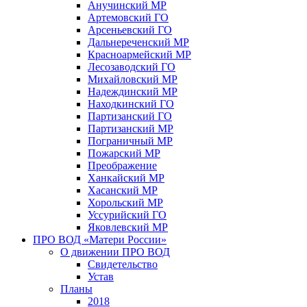
Анучинский МР
Артемовский ГО
Арсеньевский ГО
Дальнереченский МР
Красноармейский МР
Лесозаводский ГО
Михайловский МР
Надеждинский МР
Находкинский ГО
Партизанский ГО
Партизанский МР
Пограничный МР
Пожарский МР
Преображение
Ханкайский МР
Хасанский МР
Хорольский МР
Уссурийский ГО
Яковлевский МР
ПРО ВОД «Матери России»
О движении ПРО ВОД
Свидетельство
Устав
Планы
2018