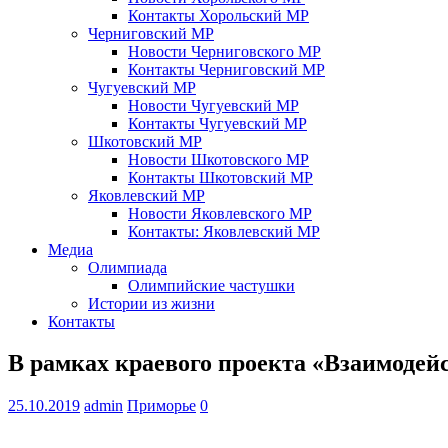
Контакты Хорольский МР
Черниговский МР
Новости Черниговского МР
Контакты Черниговский МР
Чугуевский МР
Новости Чугуевский МР
Контакты Чугуевский МР
Шкотовский МР
Новости Шкотовского МР
Контакты Шкотовский МР
Яковлевский МР
Новости Яковлевского МР
Контакты: Яковлевский МР
Медиа
Олимпиада
Олимпийские частушки
Истории из жизни
Контакты
В рамках краевого проекта «Взаимодей
25.10.2019
admin
Приморье
0