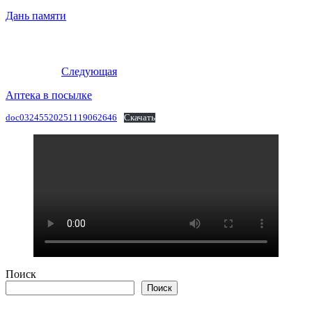
Дань памяти
Следующая
Аптека в посылке
doc03245520251119062646
Скачать
Поиск
Поиск