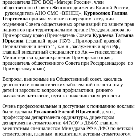
председателя ПРО ВОД «Матери России», член
общественного Совета Женского движения Единой России,
руководитель АНО СМС «ВЕНЕЦ»,
Курносенок Галина
Георгиевна
приняла участие в очередном заседании
отделения Совета общественных организаций по защите прав
пациентов при территориальном органе Росздравнадзора по
Приморскому краю (Председатель Совета
Курлеева Татьяна
Юрьевна
(главный врач ГБУЗ ,,Приморский краевой
Перинатальный центр ‘’ , к.м.н., заслуженный врач Рф ,
главный внештатный специалист по Ак — гинекологии
Министерства здравоохранения Приморского края ,
председатель общественного Совета при Росздравнадзоре по
Приморскому краю).
Вопросы, выносимые на Общественный совет, касались
диагностики онкологических заболеваний полости рта у
детей и взрослых: вопросов профилактики, раннего
выявления патологии, пути к снижению запущенности.
Очень профессиональные и доступные к пониманию доклады
были сделаны
Русаковой Еленой Юрьевной
, д.м.н.,
профессором департамента ординатуры, директором
департамента стоматологии ФГАОУ в ДВФУ, главным
внештатным специалистом Минздрава РФ в ДФО по детской
стоматологии, главным внештатным детским стоматологом