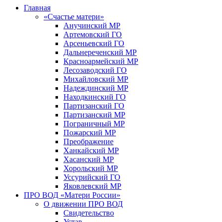
Главная
«Счастье матери»
Анучинский МР
Артемовский ГО
Арсеньевский ГО
Дальнереченский МР
Красноармейский МР
Лесозаводский ГО
Михайловский МР
Надеждинский МР
Находкинский ГО
Партизанский ГО
Партизанский МР
Пограничный МР
Пожарский МР
Преображение
Ханкайский МР
Хасанский МР
Хорольский МР
Уссурийский ГО
Яковлевский МР
ПРО ВОД «Матери России»
О движении ПРО ВОД
Свидетельство
Устав