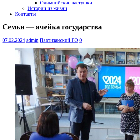
Олимпийские частушки
Истории из жизни
Контакты
Семья — ячейка государства
07.02.2024
admin
Партизанский ГО
0