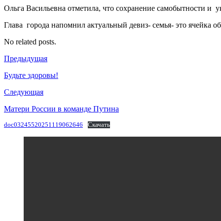
Ольга Васильевна отметила, что сохранение самобытности и ук
Глава города напомнил актуальный девиз- семья- это ячейка о
No related posts.
Предыдущая
Будьте здоровы!
Следующая
Матери России в команде Путина
doc03245520251119062646
Скачать