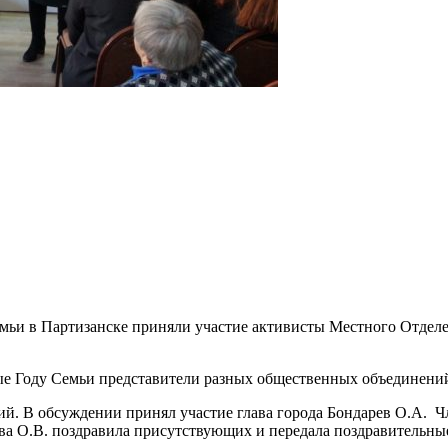
емьи в Партизанске приняли участие активисты Местного Отде
ые Году Семьи представители разных общественных объединений
 В обсуждении принял участие глава города Бондарев О.А. Чл
 О.В. поздравила присутствующих и передала поздравительные 