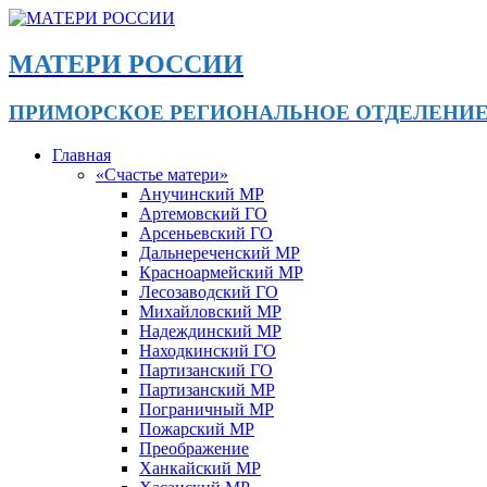
МАТЕРИ РОССИИ
ПРИМОРСКОЕ РЕГИОНАЛЬНОЕ ОТДЕЛЕНИ
Главная
«Счастье матери»
Анучинский МР
Артемовский ГО
Арсеньевский ГО
Дальнереченский МР
Красноармейский МР
Лесозаводский ГО
Михайловский МР
Надеждинский МР
Находкинский ГО
Партизанский ГО
Партизанский МР
Пограничный МР
Пожарский МР
Преображение
Ханкайский МР