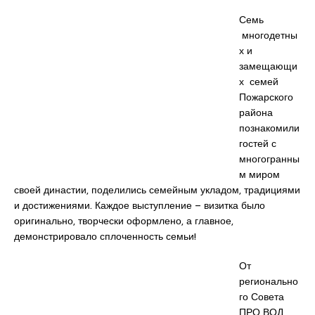
Семь
многодетны
х и
замещающи
х семей
Пожарского
района
познакомили
гостей с
многогранны
м миром
своей династии, поделились семейным укладом, традициями
и достижениями. Каждое выступление – визитка было
оригинально, творчески оформлено, а главное,
демонстрировало сплоченность семьи!
От
регионально
го Совета
ПРО ВОД