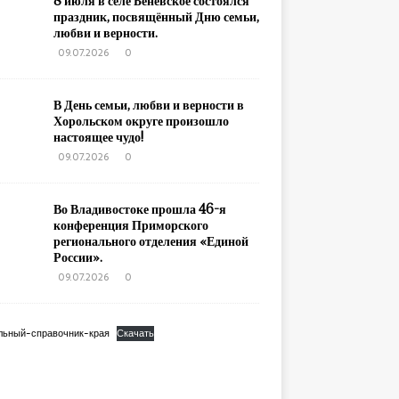
8 июля в селе Беневское состоялся
праздник, посвящённый Дню семьи,
любви и верности.
09.07.2026
0
В День семьи, любви и верности в
Хорольском округе произошло
настоящее чудо!
09.07.2026
0
Во Владивостоке прошла 46-я
конференция Приморского
регионального отделения «Единой
России».
09.07.2026
0
льный-справочник-края
Скачать