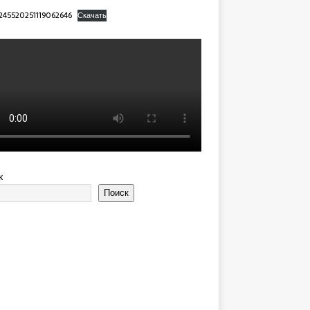
245520251119062646
Скачать
к
Поиск