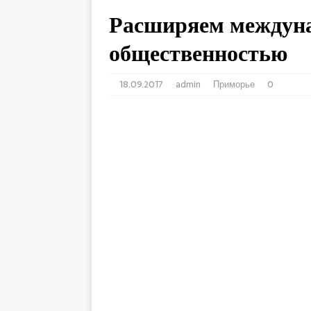
Расширяем междуна
общественностью
18.09.2017
admin
Приморье
0