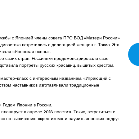
ужбы с Японией члены совета ПРО ВОД «Матери России»
дивостока встретились с делегацией женщин г. Токио. Эта
тиваля «Японская осень».
ре своих стран. Россиянки продемонстрировали свое
редставила портреты русских красавиц, вышитых крестом.
а мастер-класс с интересным названием: «Играющий с
дством наставников изготавливали традиционные
и Годом Японии в России.
планирует в апреле 2018 посетить Токио, встретиться с
сс по вышиванию «крестиком» и научить японских подруг