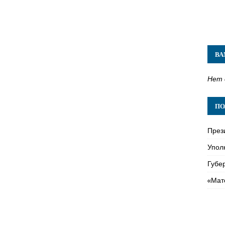
ВА
Нет 
ПО
През
Упол
Губе
«Мат