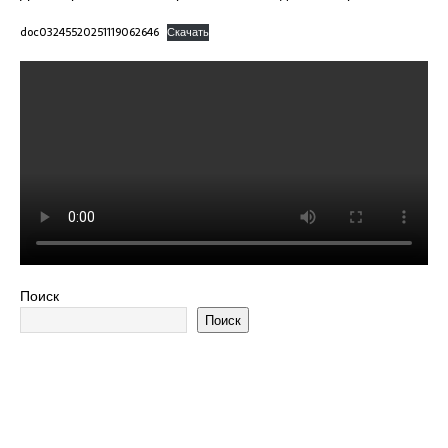
doc03245520251119062646
Скачать
Поиск
Поиск