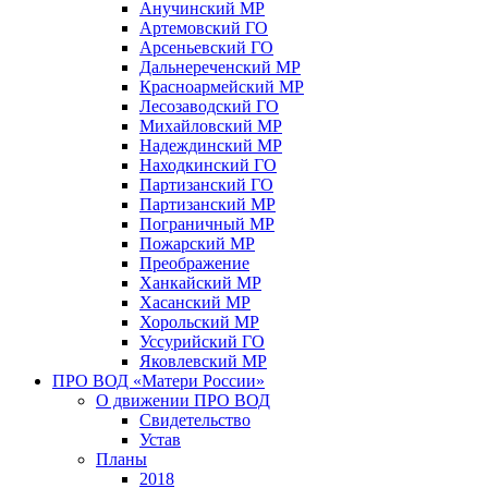
Анучинский МР
Артемовский ГО
Арсеньевский ГО
Дальнереченский МР
Красноармейский МР
Лесозаводский ГО
Михайловский МР
Надеждинский МР
Находкинский ГО
Партизанский ГО
Партизанский МР
Пограничный МР
Пожарский МР
Преображение
Ханкайский МР
Хасанский МР
Хорольский МР
Уссурийский ГО
Яковлевский МР
ПРО ВОД «Матери России»
О движении ПРО ВОД
Свидетельство
Устав
Планы
2018