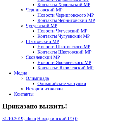
Контакты Хорольский МР
Черниговский МР
Новости Черниговского МР
Контакты Черниговский МР
Чугуевский МР
Новости Чугуевский МР
Контакты Чугуевский МР
Шкотовский МР
Новости Шкотовского МР
Контакты Шкотовский МР
Яковлевский МР
Новости Яковлевского МР
Контакты: Яковлевский МР
Медиа
Олимпиада
Олимпийские частушки
Истории из жизни
Контакты
Приказано выжить!
31.10.2019
admin
Находкинский ГО
0