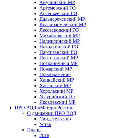
Анучинский МР
Артемовский ГО
Арсеньевский ГО
Дальнереченский МР
Красноармейский МР
Лесозаводский ГО
Михайловский МР
Надеждинский МР
Находкинский ГО
Партизанский ГО
Партизанский МР
Пограничный МР
Пожарский МР
Преображение
Ханкайский МР
Хасанский МР
Хорольский МР
Уссурийский ГО
Яковлевский МР
ПРО ВОД «Матери России»
О движении ПРО ВОД
Свидетельство
Устав
Планы
2018