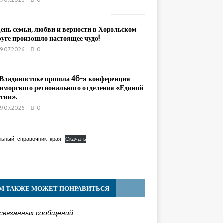
9.07.2026
0
День семьи, любви и верности в Хорольском
руге произошло настоящее чудо!
9.07.2026
0
 Владивостоке прошла 46-я конференция
иморского регионального отделения «Единой
ссии».
9.07.2026
0
льный-справочник-края
Скачать
М ТАКЖЕ МОЖЕТ ПОНРАВИТЬСЯ
связанных сообщений