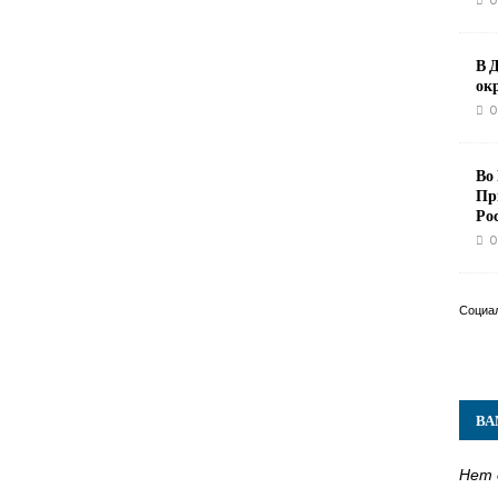
0
В 
ок
0
Во
Пр
Ро
0
Социа
ВА
Нет 