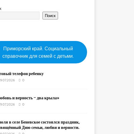
к
Поиск
Приморский край. Социальный
справочник для семей с детьми.
товый телефон ребенку
9.07.2026
0
юбовь и верность – два крыла»
9.07.2026
0
юля в селе Беневское состоялся праздник,
свящённый Дню семьи, любви и верности.