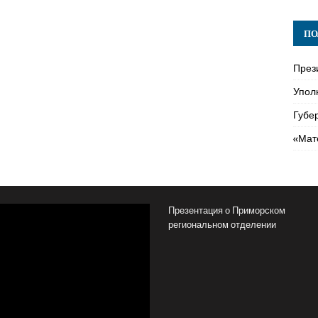
ПО
През
Упол
Губе
«Мат
Презентация о Приморском
региональном отделении