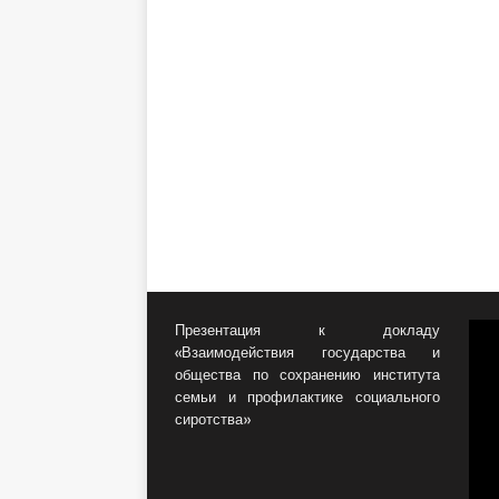
Презентация к докладу
«Взаимодействия государства и
общества по сохранению института
семьи и профилактике социального
сиротства»