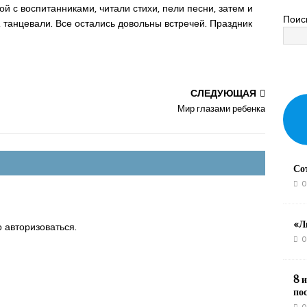
ой с воспитанниками, читали стихи, пели песни, затем и
Поис
, танцевали. Все остались довольны встречей. Праздник
СЛЕДУЮЩАЯ
Мир глазами ребенка
Со
0
«Л
о
авторизоваться
.
0
8 и
по