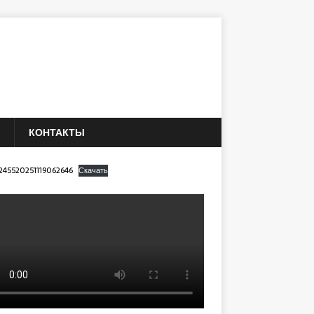
КОНТАКТЫ
245520251119062646
Скачать