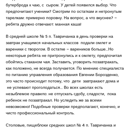
бутерброда к чаю, с сыром. У детей появился выбор. Что
предпочитают ученики? Смотрим по остаткам и нетронутым
тарелкам: примерно поровну. На вопрос, а что вкуснее? –
ребята дружно отвечают: манная каша!
В средней школе № 5 п. Тавричанка в день проверки на
завтрак учащимся начальных классов подали омлет и
вареники с творогом. В остатке – вареников больше…Но
некоторые ребята не притронулись и к омлету, предпочитая
обойтись стаканом чая. Заставить, уговорить позавтракать,
как положено, не всегда получается. По мнению специалиста
по питанию управления образования Евгении Борозденко,
это часто происходит потому, что дети завтракают дома и
не успевают проголодаться… Во всех школах есть
незыблемое правило: не отпускать сдобу, сладости, пока
ребенок не позавтракал. Но уследить же за всеми
невозможно! Подобные проверки предполагают, конечно, и
чисто профессиональный контроль.
Столовые, пищеблоки средних школ № 4 п. Тавричанка и