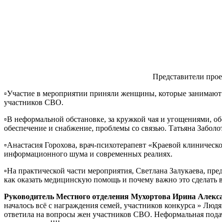
Представители прое
▫️Участие в мероприятии приняли женщины, которые занимают 
участников СВО.
▫️В неформальной обстановке, за кружкой чая и угощениями, 
обеспечение и снабжение, проблемы со связью. Татьяна Забол
▫️Анастасия Горохова, врач-психотерапевт «Краевой клиническ
информационного шума и современных реалиях.
▫️На практической части мероприятия, Светлана Залукаева, п
как оказать медицинскую помощь и почему важно это сделать в
Руководитель Местного отделения Мухортова Ирина Алекс
началось всё с награждения семей, участников конкурса » Люд
ответила на вопросы жен участников СВО. Неформальная подач