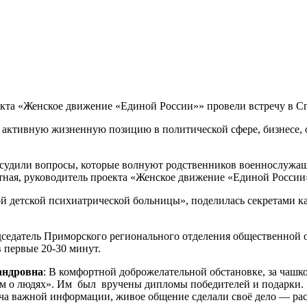
кта «Женское движение «Единой России»» провели встречу в С
активную жизненную позицию в политической сфере, бизнесе, о
обсудили вопросы, которые волнуют родственников военнослужа
отная, руководитель проекта «Женское движение «Единой России
ой детской психиатрической больницы», поделилась секретами к
редседатель Приморского регионального отделения общественной
 первые 20-30 минут.
андровна
: В комфортной доброжелательной обстановке, за ча
ям о людях». Им был вручены дипломы победителей и подарки. З
а важной информации, живое общение сделали своё дело — расх