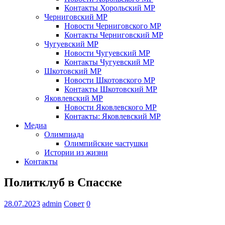
Контакты Хорольский МР
Черниговский МР
Новости Черниговского МР
Контакты Черниговский МР
Чугуевский МР
Новости Чугуевский МР
Контакты Чугуевский МР
Шкотовский МР
Новости Шкотовского МР
Контакты Шкотовский МР
Яковлевский МР
Новости Яковлевского МР
Контакты: Яковлевский МР
Медиа
Олимпиада
Олимпийские частушки
Истории из жизни
Контакты
Политклуб в Спасске
28.07.2023
admin
Совет
0