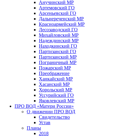
Анучинский МР
Артемовский ГО
Арсеньевский ГО
Дальнереченский МР
Красноармейский МР
Лесозаводский ГО
Михайловский МР
Надеждинский МР
Находкинский ГО
Партизанский ГО
Партизанский МР
Пограничный МР
Пожарский МР
Преображение
Ханкайский МР
Хасанский МР
Хорольский МР
Уссурийский ГО
Яковлевский МР
ПРО ВОД «Матери России»
О движении ПРО ВОД
Свидетельство
Устав
Планы
2018