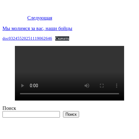
Следующая
Мы молимся за вас, наши бойцы
doc03245520251119062646
Скачать
Поиск
Поиск