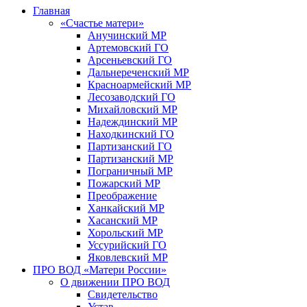
Главная
«Счастье матери»
Анучинский МР
Артемовский ГО
Арсеньевский ГО
Дальнереченский МР
Красноармейский МР
Лесозаводский ГО
Михайловский МР
Надеждинский МР
Находкинский ГО
Партизанский ГО
Партизанский МР
Пограничный МР
Пожарский МР
Преображение
Ханкайский МР
Хасанский МР
Хорольский МР
Уссурийский ГО
Яковлевский МР
ПРО ВОД «Матери России»
О движении ПРО ВОД
Свидетельство
Устав