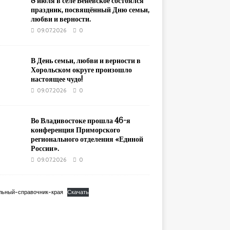
8 июля в селе Беневское состоялся
праздник, посвящённый Дню семьи,
любви и верности.
09.07.2026
0
В День семьи, любви и верности в
Хорольском округе произошло
настоящее чудо!
09.07.2026
0
Во Владивостоке прошла 46-я
конференция Приморского
регионального отделения «Единой
России».
09.07.2026
0
льный-справочник-края
Скачать