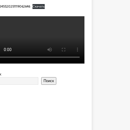
245520251119062646
Скачать
к
Поиск