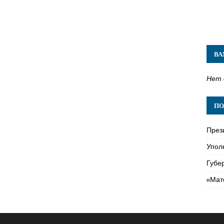
ВА
Нет 
ПО
През
Упол
Губе
«Мат