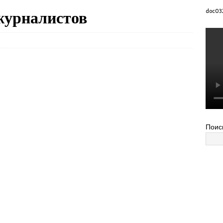
журналистов
doc03
Поис