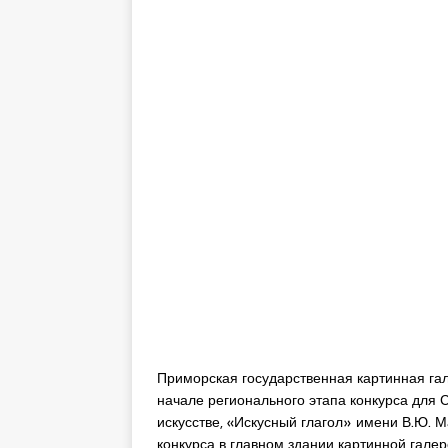
Приморская государственная картинная га
начале регионального этапа конкурса для 
искусстве, «Искусный глагол» имени В.Ю. М
конкурса в главном здании картинной галере