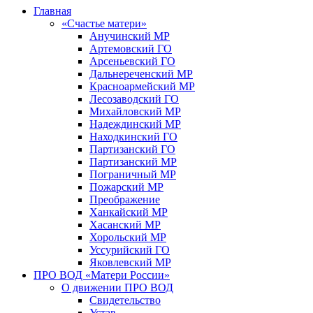
Главная
«Счастье матери»
Анучинский МР
Артемовский ГО
Арсеньевский ГО
Дальнереченский МР
Красноармейский МР
Лесозаводский ГО
Михайловский МР
Надеждинский МР
Находкинский ГО
Партизанский ГО
Партизанский МР
Пограничный МР
Пожарский МР
Преображение
Ханкайский МР
Хасанский МР
Хорольский МР
Уссурийский ГО
Яковлевский МР
ПРО ВОД «Матери России»
О движении ПРО ВОД
Свидетельство
Устав