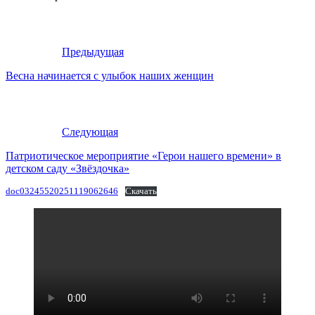
Предыдущая
Весна начинается с улыбок наших женщин
Следующая
Патриотическое мероприятие «Герои нашего времени» в
детском саду «Звёздочка»
doc03245520251119062646
Скачать