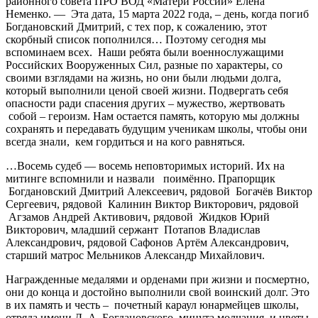
районного совета ПРО ВОД «Матери России» Елена
Неменко. — Эта дата, 15 марта 2022 года, – день, когда погиб
Богдановский Дмитрий, с тех пор, к сожалению, этот
скорбный список пополнился… Поэтому сегодня мы
вспоминаем всех. Наши ребята были военнослужащими
Российских Вооруженных Сил, разные по характеры, со
своими взглядами на жизнь, но они были людьми долга,
который выполнили ценой своей жизни. Подвергать себя
опасности ради спасения других – мужество, жертвовать
собой – героизм. Нам остается память, которую мы должны
сохранять и передавать будущим ученикам школы, чтобы они
всегда знали, кем гордиться и на кого равняться.
…Восемь судеб — восемь неповторимых историй. Их на
митинге вспомнили и назвали поимённо. Прапорщик
Богдановский Дмитрий Алексеевич, рядовой Богачёв Виктор
Сергеевич, рядовой Калинин Виктор Викторович, рядовой
Агзамов Андрей Активович, рядовой Жидков Юрий
Викторович, младший сержант Потапов Владислав
Александрович, рядовой Сафонов Артём Александрович,
старший матрос Мельников Александр Михайлович.
Награжденные медалями и орденами при жизни и посмертно,
они до конца и достойно выполнили свой воинский долг. Это
в их память и честь – почетный караул юнармейцев школы,
отряда имени Д. А. Богдановского, минута молчания и цветы,