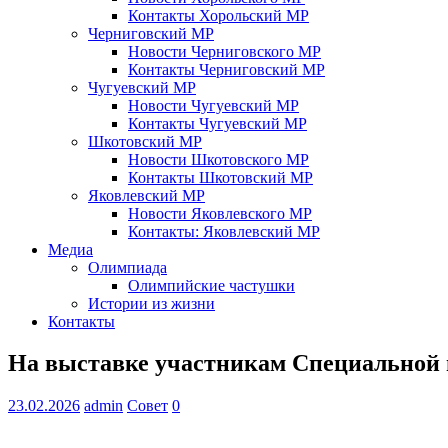
Контакты Хорольский МР
Черниговский МР
Новости Черниговского МР
Контакты Черниговский МР
Чугуевский МР
Новости Чугуевский МР
Контакты Чугуевский МР
Шкотовский МР
Новости Шкотовского МР
Контакты Шкотовский МР
Яковлевский МР
Новости Яковлевского МР
Контакты: Яковлевский МР
Медиа
Олимпиада
Олимпийские частушки
Истории из жизни
Контакты
На выставке участникам Специальной 
23.02.2026
admin
Совет
0