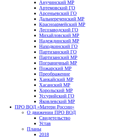
Анучинский МР
Артемовский ГО
Арсеньевский ГО
Дальнереченский МР
Красноармейский МР
Лесозаводский ГО
Михайловский МР
Надеждинский МР
Находкинский ГО
Партизанский ГО
Партизанский МР
Пограничный МР
Пожарский МР
Преображение
Ханкайский МР
Хасанский МР
Хорольский МР
Уссурийский ГО
Яковлевский МР
ПРО ВОД «Матери России»
О движении ПРО ВОД
Свидетельство
Устав
Планы
2018