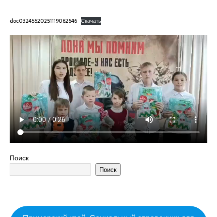
doc03245520251119062646
Скачать
Поиск
Поиск