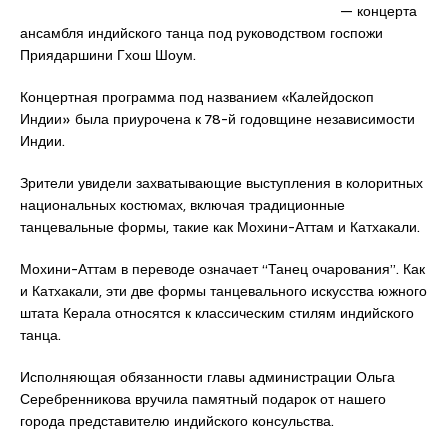
— концерта
ансамбля индийского танца под руководством госпожи
Приядаршини Гхош Шоум.
Концертная программа под названием «Калейдоскоп
Индии» была приурочена к 78-й годовщине независимости
Индии.
Зрители увидели захватывающие выступления в колоритных
национальных костюмах, включая традиционные
танцевальные формы, такие как Мохини-Аттам и Катхакали.
Мохини-Аттам в переводе означает “Танец очарования”. Как
и Катхакали, эти две формы танцевального искусства южного
штата Керала относятся к классическим стилям индийского
танца.
Исполняющая обязанности главы администрации Ольга
Серебренникова вручила памятный подарок от нашего
города представителю индийского консульства.