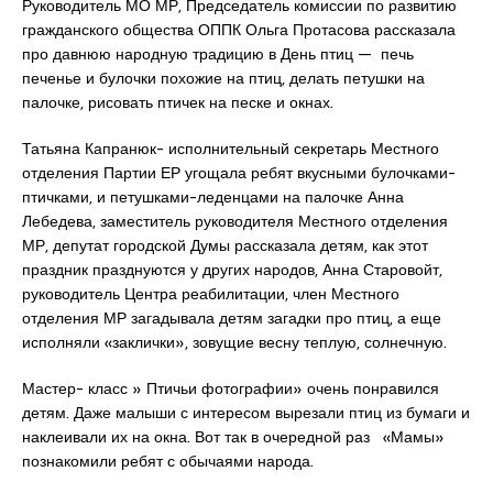
Руководитель МО МР, Председатель комиссии по развитию
гражданского общества ОППК Ольга Протасова рассказала
про давнюю народную традицию в День птиц — печь
печенье и булочки похожие на птиц, делать петушки на
палочке, рисовать птичек на песке и окнах.
Татьяна Капранюк- исполнительный секретарь Местного
отделения Партии ЕР угощала ребят вкусными булочками-
птичками, и петушками-леденцами на палочке Анна
Лебедева, заместитель руководителя Местного отделения
МР, депутат городской Думы рассказала детям, как этот
праздник празднуются у других народов, Анна Старовойт,
руководитель Центра реабилитации, член Местного
отделения МР загадывала детям загадки про птиц, а еще
исполняли «заклички», зовущие весну теплую, солнечную.
Мастер- класс » Птичьи фотографии» очень понравился
детям. Даже малыши с интересом вырезали птиц из бумаги и
наклеивали их на окна. Вот так в очередной раз «Мамы»
познакомили ребят с обычаями народа.