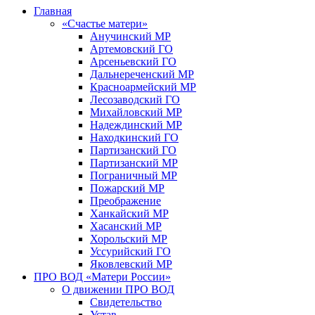
Главная
«Счастье матери»
Анучинский МР
Артемовский ГО
Арсеньевский ГО
Дальнереченский МР
Красноармейский МР
Лесозаводский ГО
Михайловский МР
Надеждинский МР
Находкинский ГО
Партизанский ГО
Партизанский МР
Пограничный МР
Пожарский МР
Преображение
Ханкайский МР
Хасанский МР
Хорольский МР
Уссурийский ГО
Яковлевский МР
ПРО ВОД «Матери России»
О движении ПРО ВОД
Свидетельство
Устав