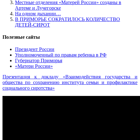
Местные отделения «Матерей России» созданы в
Артеме и Лучегорске
На одном дыхании…
В ПРИМОРЬЕ СОКРАТИЛОСЬ КОЛИЧЕСТВО
ДЕТЕЙ-СИРОТ
Полезные сайты
Президент России
Уполномоченный по правам ребенка в РФ
Губернатор Приморья
«Матери России»
Презентация к докладу «Взаимодействия государства и
общества по сохранению института семьи и профилактике
социального сиротства»