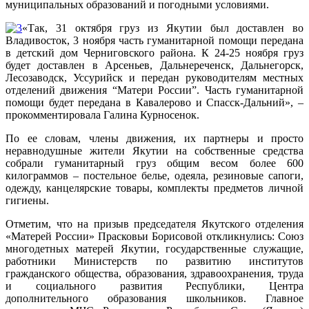
муниципальных образований и погодными условиями.
«Так, 31 октября груз из Якутии был доставлен во
Владивосток, 3 ноября часть гуманитарной помощи передана
в детский дом Черниговского района. К 24-25 ноября груз
будет доставлен в Арсеньев, Дальнереченск, Дальнегорск,
Лесозаводск, Уссурийск и передан руководителям местных
отделений движения “Матери России”. Часть гуманитарной
помощи будет передана в Кавалерово и Спасск-Дальний», –
прокомментировала Галина Курносенок.
По ее словам, члены движения, их партнеры и просто
неравнодушные жители Якутии на собственные средства
собрали гуманитарный груз общим весом более 600
килограммов – постельное белье, одеяла, резиновые сапоги,
одежду, канцелярские товары, комплекты предметов личной
гигиены.
Отметим, что на призыв председателя Якутского отделения
«Матерей России» Прасковьи Борисовой откликнулись: Союз
многодетных матерей Якутии, государственные служащие,
работники Министерств по развитию институтов
гражданского общества, образования, здравоохранения, труда
и социального развития Республики, Центра
дополнительного образования школьников. Главное