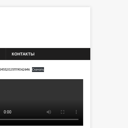
КОНТАКТЫ
245520251119062646
Скачать