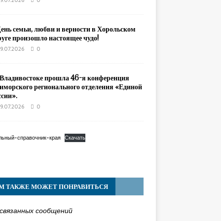
9.07.2026
0
День семьи, любви и верности в Хорольском
руге произошло настоящее чудо!
9.07.2026
0
 Владивостоке прошла 46-я конференция
иморского регионального отделения «Единой
ссии».
9.07.2026
0
льный-справочник-края
Скачать
М ТАКЖЕ МОЖЕТ ПОНРАВИТЬСЯ
связанных сообщений