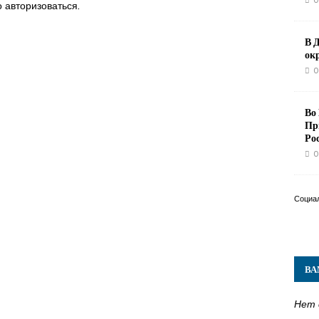
0
о
авторизоваться
.
В 
ок
0
Во
Пр
Ро
0
Социа
ВА
Нет 