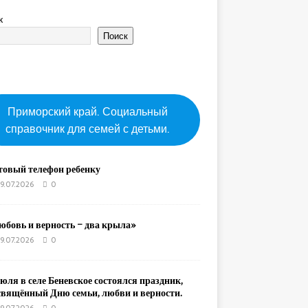
к
Поиск
Приморский край. Социальный
справочник для семей с детьми.
товый телефон ребенку
9.07.2026
0
юбовь и верность – два крыла»
9.07.2026
0
юля в селе Беневское состоялся праздник,
свящённый Дню семьи, любви и верности.