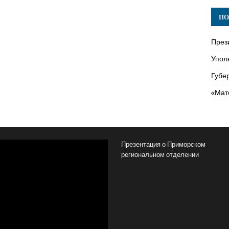
ПО
През
Упол
Губе
«Мат
Презентация о Приморском
региональном отделении