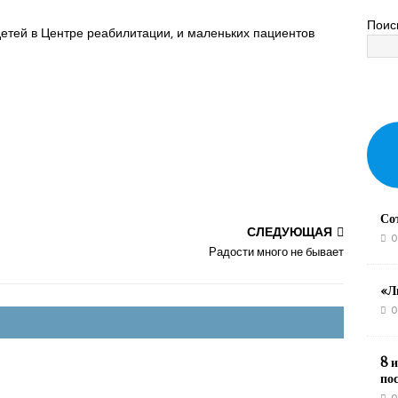
Поис
етей в Центре реабилитации,
и маленьких пациентов
Со
СЛЕДУЮЩАЯ
0
Радости много не бывает
«Л
0
8 и
по