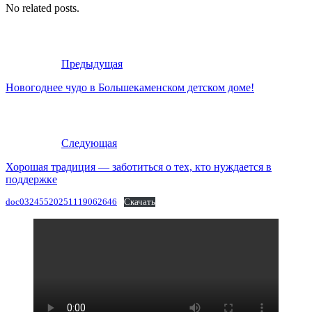
No related posts.
Предыдущая
Новогоднее чудо в Большекаменском детском доме!
Следующая
Хорошая традиция — заботиться о тех, кто нуждается в
поддержке
doc03245520251119062646
Скачать