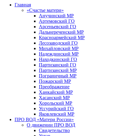
Главная
«Счастье матери»
Анучинский МР
Артемовский ГО
Арсеньевский ГО
Дальнереченский МР
Красноармейский МР
Лесозаводский ГО
Михайловский МР
Надеждинский МР
Находкинский ГО
Партизанский ГО
Партизанский МР
Пограничный МР
Пожарский МР
Преображение
Ханкайский МР
Хасанский МР
Хорольский МР
Уссурийский ГО
Яковлевский МР
ПРО ВОД «Матери России»
О движении ПРО ВОД
Свидетельство
Устав