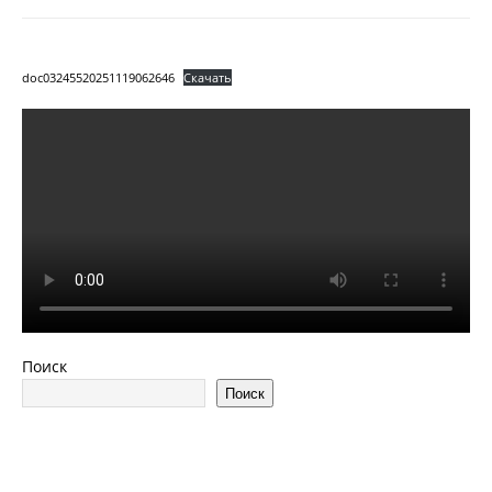
doc03245520251119062646
Скачать
Поиск
Поиск