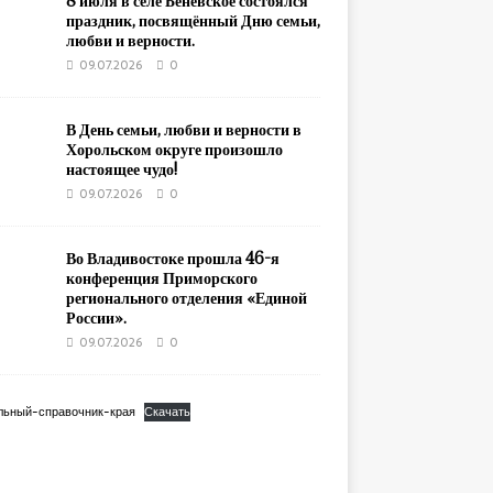
8 июля в селе Беневское состоялся
праздник, посвящённый Дню семьи,
любви и верности.
09.07.2026
0
В День семьи, любви и верности в
Хорольском округе произошло
настоящее чудо!
09.07.2026
0
Во Владивостоке прошла 46-я
конференция Приморского
регионального отделения «Единой
России».
09.07.2026
0
льный-справочник-края
Скачать