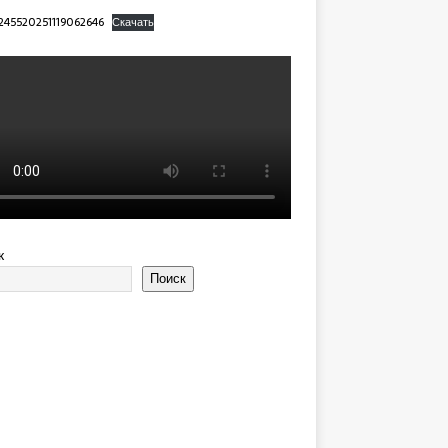
245520251119062646
Скачать
к
Поиск