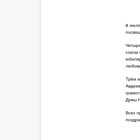
8 июля
посвящ
Четыре
союза 
юбиляр
любовь
Трём м
Авдеев
грамот
Думы Н
Всех п
поздра