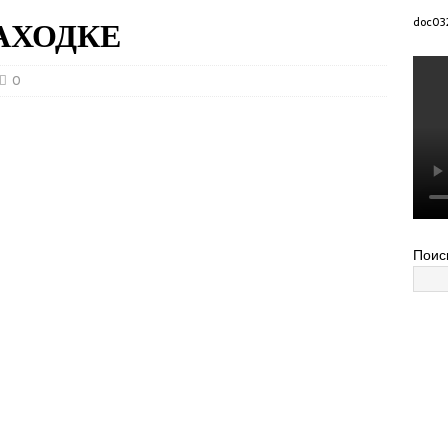
АХОДКЕ
doc03
0
Поис