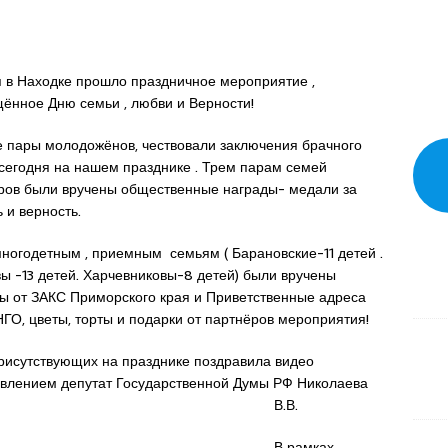
 в Находке прошло праздничное мероприятие ,
ённое Дню семьи , любви и Верности!
 пары молодожёнов, чествовали заключения брачного
сегодня на нашем празднике . Трем парам семей
ов были вручены общественные награды- медали за
 и верность.
ногодетным , приемным семьям ( Барановские-11 детей .
ы -13 детей. Харчевниковы-8 детей) были вручены
ы от ЗАКС Приморского края и Приветственные адреса
ГО, цветы, торты и подарки от партнёров мероприятия!
рисутствующих на празднике поздравила видео
влением депутат Государственной Думы РФ Николаева
В.В.
В рамках