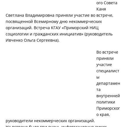
ого Совета
Каня
Светлана Владимировна приняли участие во встрече,
посвященной Всемирному дню некоммерческих
организаций. Встреча КГАУ «Приморский НИЦ
социологии и гражданских инициатив» (руководитель
Ивченко Ольга Сергеевна).
Во встрече
приняли
участие
специалист
ы
департамен
та
внутренней
политики
Приморског
о края,
руководители некоммерческих организаций.
На встрече было три очень информационно емких