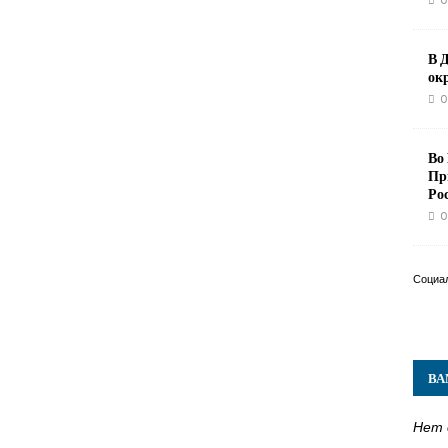
0
В 
ок
0
Во
Пр
Ро
0
Социа
ВА
Нет 