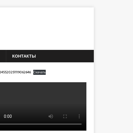
КОНТАКТЫ
245520251119062646
Скачать