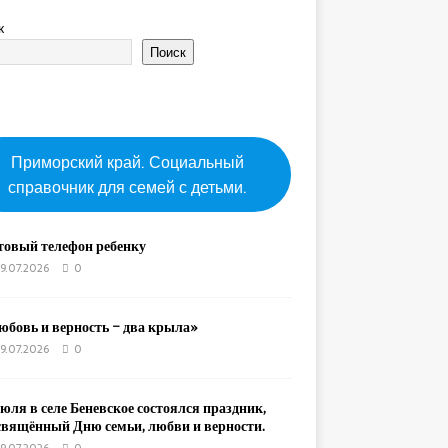
к
Поиск
Приморский край. Социальный
справочник для семей с детьми.
товый телефон ребенку
9.07.2026
0
юбовь и верность – два крыла»
9.07.2026
0
юля в селе Беневское состоялся праздник,
свящённый Дню семьи, любви и верности.