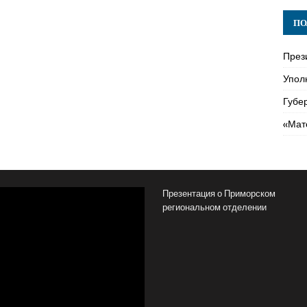
ПО
През
Упол
Губе
«Мат
Презентация о Приморском
региональном отделении