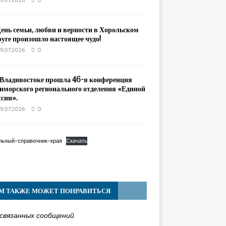
9.07.2026
0
День семьи, любви и верности в Хорольском
руге произошло настоящее чудо!
9.07.2026
0
 Владивостоке прошла 46-я конференция
иморского регионального отделения «Единой
ссии».
9.07.2026
0
льный-справочник-края
Скачать
М ТАКЖЕ МОЖЕТ ПОНРАВИТЬСЯ
связанных сообщений