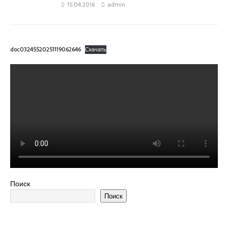
15.04.2016
admin
doc03245520251119062646
Скачать
Поиск
Поиск