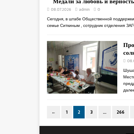
Медали за любовь и верност
08.07.2026
admin
0
Сегодня, в штабе Общественной поддержк
семье Ситкиным , сотрудник отделения ЗА
Про
сол
08.
Шуша
Мест
пред
дале
←
1
2
3
…
266