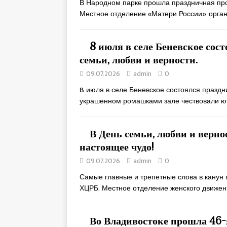
В Народном парке прошла праздничная про
Местное отделение «Матери России» орган
8 июля в селе Беневское со
семьи, любви и верности.
09.07.2026
admin
0
8 июля в селе Беневское состоялся праздн
украшенном ромашками зале чествовали 
В День семьи, любви и верно
настоящее чудо!
09.07.2026
admin
0
Самые главные и трепетные слова в канун 
ХЦРБ. Местное отделение женского движе
Во Владивостоке прошла 46