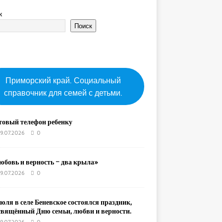
к
Поиск
Приморский край. Социальный
справочник для семей с детьми.
товый телефон ребенку
9.07.2026
0
юбовь и верность – два крыла»
9.07.2026
0
юля в селе Беневское состоялся праздник,
свящённый Дню семьи, любви и верности.