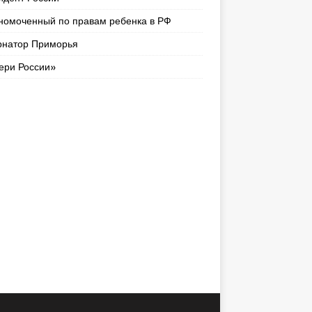
номоченный по правам ребенка в РФ
рнатор Приморья
ери России»