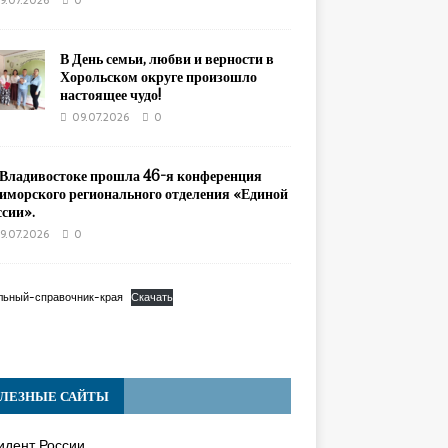
9.07.2026
0
В День семьи, любви и верности в
Хорольском округе произошло
настоящее чудо!
09.07.2026
0
 Владивостоке прошла 46-я конференция
иморского регионального отделения «Единой
ссии».
9.07.2026
0
льный-справочник-края
Скачать
ЛЕЗНЫЕ САЙТЫ
идент России