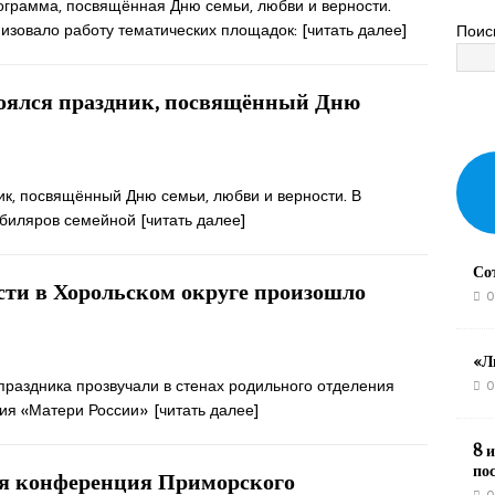
грамма, посвящённая Дню семьи, любви и верности.
изовало работу тематических площадок:
[читать далее]
Поис
стоялся праздник, посвящённый Дню
ик, посвящённый Дню семьи, любви и верности. В
юбиляров семейной
[читать далее]
Со
сти в Хорольском округе произошло
0
«Л
праздника прозвучали в стенах родильного отделения
0
ния «Матери России»
[читать далее]
8 и
по
-я конференция Приморского