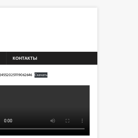
КОНТАКТЫ
245520251119062646
Скачать