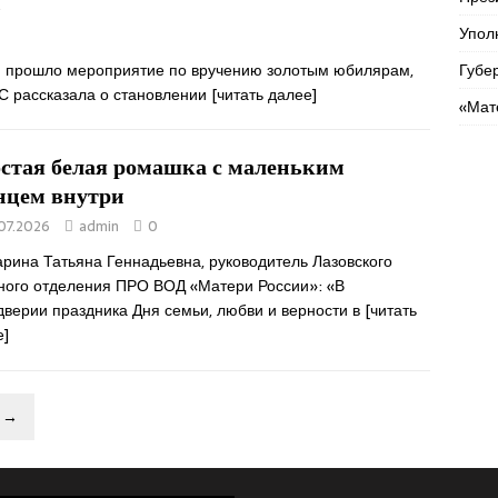
ь
Упол
и прошло мероприятие по вручению золотым юбилярам,
Губе
ГС рассказала о становлении
[читать далее]
«Мат
стая белая ромашка с маленьким
нцем внутри
07.2026
admin
0
рина Татьяна Геннадьевна, руководитель Лазовского
ного отделения ПРО ВОД «Матери России»: «В
дверии праздника Дня семьи, любви и верности в
[читать
е]
→