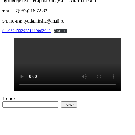
руководитель: Нирша Людмила Анатольевна
тел.: +7(953)216 72 82
эл. почта: lyuda.nirsha@mail.ru
doc03245520251119062646
Скачать
Поиск
Поиск