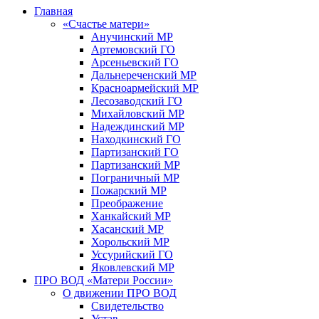
Главная
«Счастье матери»
Анучинский МР
Артемовский ГО
Арсеньевский ГО
Дальнереченский МР
Красноармейский МР
Лесозаводский ГО
Михайловский МР
Надеждинский МР
Находкинский ГО
Партизанский ГО
Партизанский МР
Пограничный МР
Пожарский МР
Преображение
Ханкайский МР
Хасанский МР
Хорольский МР
Уссурийский ГО
Яковлевский МР
ПРО ВОД «Матери России»
О движении ПРО ВОД
Свидетельство
Устав