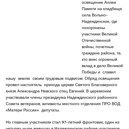
освящение Аллеи
Памяти на кладбище
села Вольно-
Надеждинское, где
похоронены
участники Великой
Отечественной
войны, почетные
граждане района, те,
кто внес огромный
вклад в дело Великой
Победы и славил
нашу землю своим трудовым подвигом. Обряд освящения
провел настоятель прихода церкви Святого Благоверного
князя Александра Невского отец Евгений. В церемонии
участвовали члены президиума Надеждинского районного
Совета ветеранов, активисты местного отделения ПРО ВОД
«Матери России» депутаты.
Но главным участником стал 97-летний фронтовик, один из
четырех ныне живущих в Надеждинском районе участников