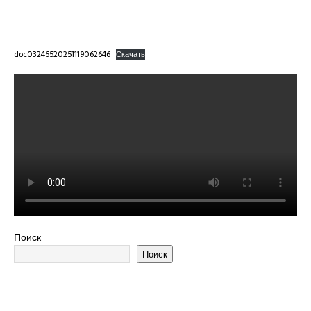
doc03245520251119062646
Скачать
Поиск
Поиск