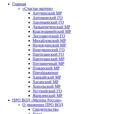
Главная
«Счастье матери»
Анучинский МР
Артемовский ГО
Арсеньевский ГО
Дальнереченский МР
Красноармейский МР
Лесозаводский ГО
Михайловский МР
Надеждинский МР
Находкинский ГО
Партизанский ГО
Партизанский МР
Пограничный МР
Пожарский МР
Преображение
Ханкайский МР
Хасанский МР
Хорольский МР
Уссурийский ГО
Яковлевский МР
ПРО ВОД «Матери России»
О движении ПРО ВОД
Свидетельство
Устав