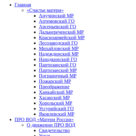
Главная
«Счастье матери»
Анучинский МР
Артемовский ГО
Арсеньевский ГО
Дальнереченский МР
Красноармейский МР
Лесозаводский ГО
Михайловский МР
Надеждинский МР
Находкинский ГО
Партизанский ГО
Партизанский МР
Пограничный МР
Пожарский МР
Преображение
Ханкайский МР
Хасанский МР
Хорольский МР
Уссурийский ГО
Яковлевский МР
ПРО ВОД «Матери России»
О движении ПРО ВОД
Свидетельство
Устав