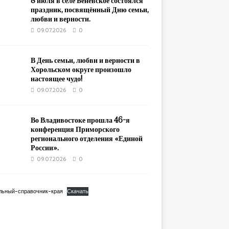
8 июля в селе Беневское состоялся
праздник, посвящённый Дню семьи,
любви и верности.
09.07.2026
0
В День семьи, любви и верности в
Хорольском округе произошло
настоящее чудо!
09.07.2026
0
Во Владивостоке прошла 46-я
конференция Приморского
регионального отделения «Единой
России».
09.07.2026
0
льный-справочник-края
Скачать