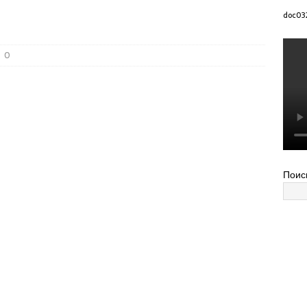
doc03
0
Поис