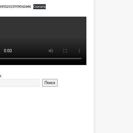
245520251119062646
Скачать
к
Поиск