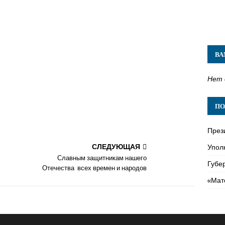
ВА
Нет 
ПО
През
СЛЕДУЮЩАЯ
Упол
Славным защитникам нашего
Губе
Отечества всех времен и народов
«Мат