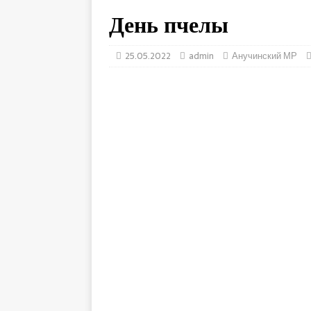
День пчелы
25.05.2022
admin
Анучинский МР