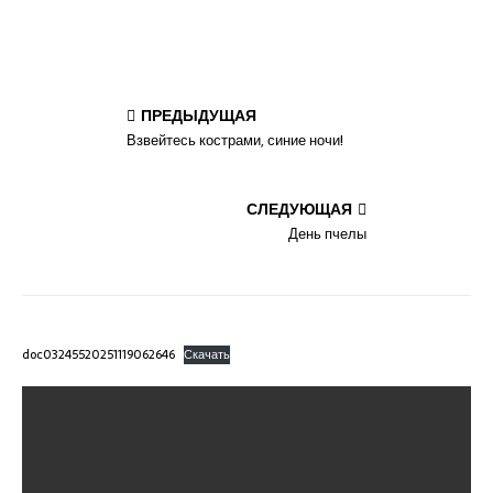
ПРЕДЫДУЩАЯ
Взвейтесь кострами, синие ночи!
СЛЕДУЮЩАЯ
День пчелы
doc03245520251119062646
Скачать