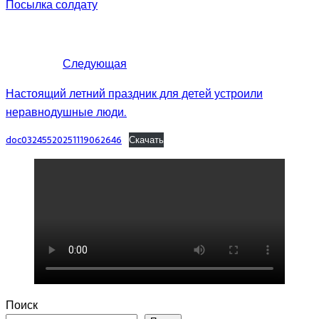
Посылка солдату
Следующая
Настоящий летний праздник для детей устроили
неравнодушные люди.
doc03245520251119062646
Скачать
Поиск