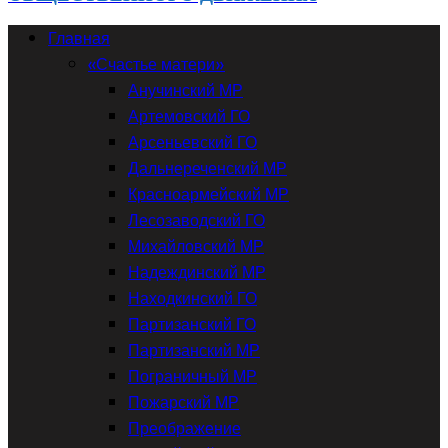
Главная
«Счастье матери»
Анучинский МР
Артемовский ГО
Арсеньевский ГО
Дальнереченский МР
Красноармейский МР
Лесозаводский ГО
Михайловский МР
Надеждинский МР
Находкинский ГО
Партизанский ГО
Партизанский МР
Пограничный МР
Пожарский МР
Преображение