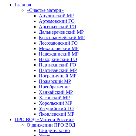
Главная
«Счастье матери»
Анучинский МР
Артемовский ГО
Арсеньевский ГО
Дальнереченский МР
Красноармейский МР
Лесозаводский ГО
Михайловский МР
Надеждинский МР
Находкинский ГО
Партизанский ГО
Партизанский МР
Пограничный МР
Пожарский МР
Преображение
Ханкайский МР
Хасанский МР
Хорольский МР
Уссурийский ГО
Яковлевский МР
ПРО ВОД «Матери России»
О движении ПРО ВОД
Свидетельство
Устав