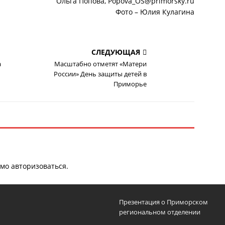
Ольга Попова, Popova_OS@primorsky.ru
Фото – Юлия Кулагина
СЛЕДУЮЩАЯ
а
Масштабно отметят «Матери
России» День защиты детей в
Приморье
имо
авторизоваться
.
Презентация о Приморском
региональном отделении