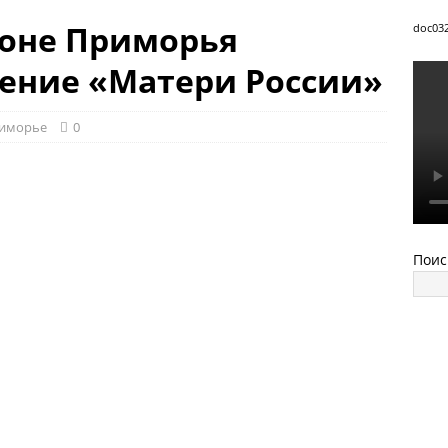
йоне Приморья
doc03
ение «Матери России»
иморье
0
Поис