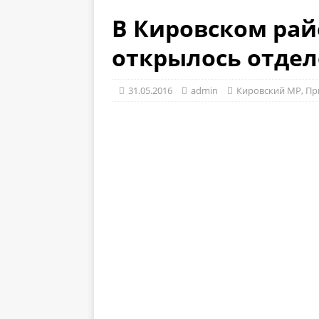
В Кировском ра
открылось отдел
31.05.2016
admin
Кировский МР
,
Пр