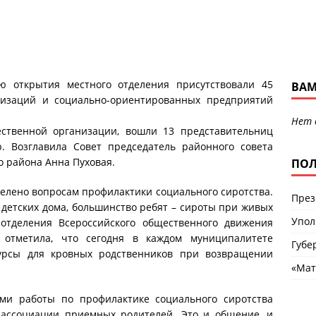
ю открытия местного отделения присутствовали 45
ВАМ
низаций и социально-ориентированных предприятий
Нет 
ественной организации, вошли 13 представительниц
. Возглавила Совет председатель районного совета
о района Анна Пуховая.
ПОЛ
елено вопросам профилактики социального сиротства.
През
 детских дома, большинство ребят – сироты при живых
Упол
 отделения Всероссийского общественного движения
 отметила, что сегодня в каждом муниципалитете
Губе
урсы для кровных родственников при возвращении
«Мат
ми работы по профилактике социального сиротства
 ассоциации приемных родителей. Это и общение, и