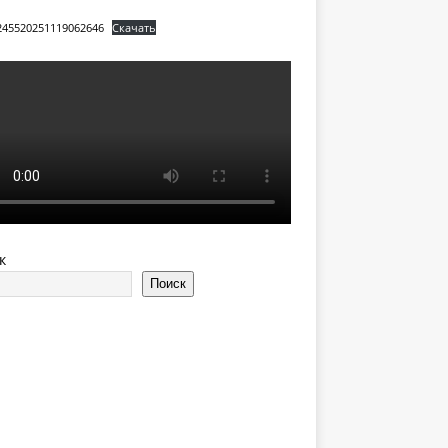
245520251119062646
Скачать
к
Поиск