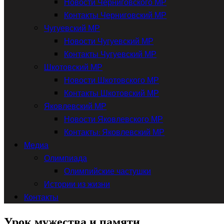
Новости Черниговского МР
Контакты Черниговский МР
Чугуевский МР
Новости Чугуевский МР
Контакты Чугуевский МР
Шкотовский МР
Новости Шкотовского МР
Контакты Шкотовский МР
Яковлевский МР
Новости Яковлевского МР
Контакты: Яковлевский МР
Медиа
Олимпиада
Олимпийские частушки
Истории из жизни
Контакты
Урок мужества и памяти