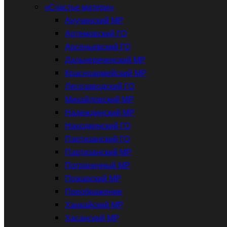
«Счастье матери»
Анучинский МР
Артемовский ГО
Арсеньевский ГО
Дальнереченский МР
Красноармейский МР
Лесозаводский ГО
Михайловский МР
Надеждинский МР
Находкинский ГО
Партизанский ГО
Партизанский МР
Пограничный МР
Пожарский МР
Преображение
Ханкайский МР
Хасанский МР