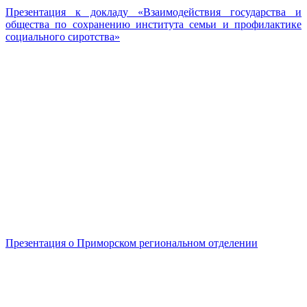
Презентация к докладу «Взаимодействия государства и
общества по сохранению института семьи и профилактике
социального сиротства»
Презентация о Приморском региональном отделении