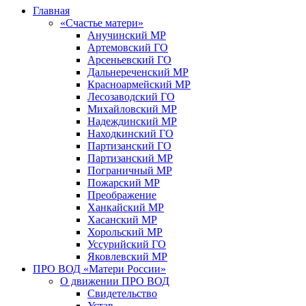
Главная
«Счастье матери»
Анучинский МР
Артемовский ГО
Арсеньевский ГО
Дальнереченский МР
Красноармейский МР
Лесозаводский ГО
Михайловский МР
Надеждинский МР
Находкинский ГО
Партизанский ГО
Партизанский МР
Пограничный МР
Пожарский МР
Преображение
Ханкайский МР
Хасанский МР
Хорольский МР
Уссурийский ГО
Яковлевский МР
ПРО ВОД «Матери России»
О движении ПРО ВОД
Свидетельство
Устав