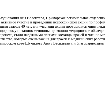
 празднования Дня Волонтера, Приморское региональное отделе
 активное участие в проведении всероссийской акции по профи
женщин старше 40 лет; для участниц акции проводились мини-ле
здоровому питанию; женщины проходили медицинское обследован
процесс, стали надёжными членами команды врачей и членов м
качества, которые очень важны для врачей и медицинских рабо
риморском крае-Шумилову Анну Васильевну, и благодарностями