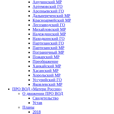
Анучинский МР
Артемовский ГО
Арсеньевский ГО
Дальнереченский МР
Красноармейский МР
Лесозаводский ГО
Михайловский МР
Надеждинский МР
Находкинский ГО
Партизанский ГО
Партизанский МР
Пограничный МР
Пожарский МР
Преображение
Ханкайский МР
Хасанский МР
Хорольский МР
Уссурийский ГО
Яковлевский МР
ПРО ВОД «Матери России»
О движении ПРО ВОД
Свидетельство
Устав
Планы
2018