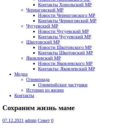
Контакты Хорольский МР
Черниговский МР
Новости Черниговского МР
Контакты Черниговский МР
Чугуевский МР
Новости Чугуевский МР
Контакты Чугуевский МР
Шкотовский МР
Новости Шкотовского МР
Контакты Шкотовский МР
Яковлевский МР
Новости Яковлевского МР
Контакты: Яковлевский МР
Медиа
Олимпиада
Олимпийские частушки
Истории из жизни
Контакты
Сохраним жизнь маме
07.12.2021
admin
Совет
0