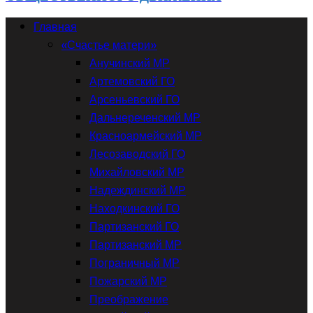
Главная
«Счастье матери»
Анучинский МР
Артемовский ГО
Арсеньевский ГО
Дальнереченский МР
Красноармейский МР
Лесозаводский ГО
Михайловский МР
Надеждинский МР
Находкинский ГО
Партизанский ГО
Партизанский МР
Пограничный МР
Пожарский МР
Преображение