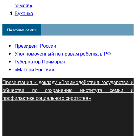
земля!»
Буханка
Полезные сайты
Президент России
Уполномоченный по правам ребенка в РФ
Губернатор Приморья
«Матери России»
Презентация к докладу «Взаимодействия государства и
общества по сохранению института семьи и
профилактике социального сиротства»