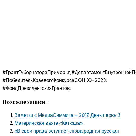
#ГрантГубернатораПриморья,#ДепартаментВнутреннейП
#ПобедительКраевогоКонкурсаСОНКО–2023,
#ФондПрезидентскихГрантов;
Похожие записи:
Заметки с МедиаСаммита – 2017. День первый
Материнская вахта «Катюша»
«В свои права вступает снова родная русская