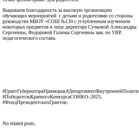
Выражаем благодарность за высокую организацию
обучающих мероприятий с детьми и родителями со стороны
руководства МБОУ «СОШ №130 с углубленным изучением
некоторых предметов в лице директора Сучковой Александры
Сергеевны, Федоровой Галины Сергеевны зам. по УВР,
педагогического состава.
#ГрантГубернатораПриморья,#ДепартаментВнутреннейПолити
#ПобедительКраевогоКонкурсаСОНКО–2025,
#ФондПрезидентскихГрантов;
No related posts.