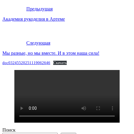
Предыдущая
Академия рукоделия в Артеме
Следующая
Мы разные, но мы вместе. И в этом наша сила!
doc03245520251119062646
Скачать
Поиск