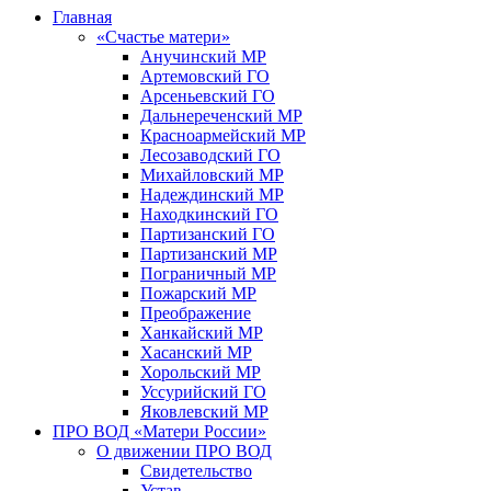
Главная
«Счастье матери»
Анучинский МР
Артемовский ГО
Арсеньевский ГО
Дальнереченский МР
Красноармейский МР
Лесозаводский ГО
Михайловский МР
Надеждинский МР
Находкинский ГО
Партизанский ГО
Партизанский МР
Пограничный МР
Пожарский МР
Преображение
Ханкайский МР
Хасанский МР
Хорольский МР
Уссурийский ГО
Яковлевский МР
ПРО ВОД «Матери России»
О движении ПРО ВОД
Свидетельство
Устав