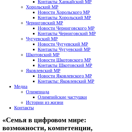
Контакты Ханкайский МР
Хорольский МР
Новости Хорольского МР
Контакты Хорольский МР
Черниговский МР
Новости Черниговского МР
Контакты Черниговский МР
Чугуевский МР
Новости Чугуевский МР
Контакты Чугуевский МР
Шкотовский МР
Новости Шкотовского МР
Контакты Шкотовский МР
Яковлевский МР
Новости Яковлевского МР
Контакты: Яковлевский МР
Медиа
Олимпиада
Олимпийские частушки
Истории из жизни
Контакты
«Семья в цифровом мире:
возможности, компетенции,